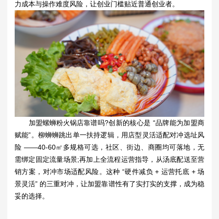
力成本与操作难度风险，让创业门槛贴近普通创业者。
加盟螺蛳粉火锅店
靠谱吗?创新的核心是 “品牌能为加盟商
赋能”。柳蛳蛳跳出单一扶持逻辑，用店型灵活适配对冲选址风
险 ——40-60㎡多规格可选，社区、街边、商圈均可落地，无
需绑定固定流量场景;再加上全流程运营指导，从汤底配送至营
销方案，对冲市场适配风险。这种 “硬件减负 + 运营托底 + 场
景灵活” 的三重对冲，让加盟靠谱性有了实打实的支撑，成为稳
妥的选择。