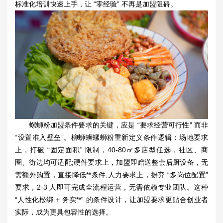
标准化培训快速上手，让 “零经验” 不再是加盟阻碍。
螺蛳粉加盟
条件要求的关键，应是 “要求经营可行性” 而非
“设置准入壁垒”。柳蛳蛳螺蛳粉重新定义条件逻辑：场地要求
上，打破 “固定面积” 限制，40-80㎡多店型任选，社区、商
圈、街边均可适配;硬件要求上，加盟即赠送整套后厨设备，无
需额外购置，直接降低**条件;人力要求上，摒弃 “多岗位配置”
要求，2-3 人即可完成全流程运营，无需依赖专业团队。这种
“人性化松绑 + 务实**” 的条件设计，让加盟要求更贴合创业者
实际，成为更具包容性的选择。